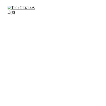
Herzlich willkommen beim TUFA Tanz e.V.
Tanz ist mehr als Bewegung – er ist 
Ausdruck, Kommunikation und ein Weg, 
Gemeinschaft zu erleben. 